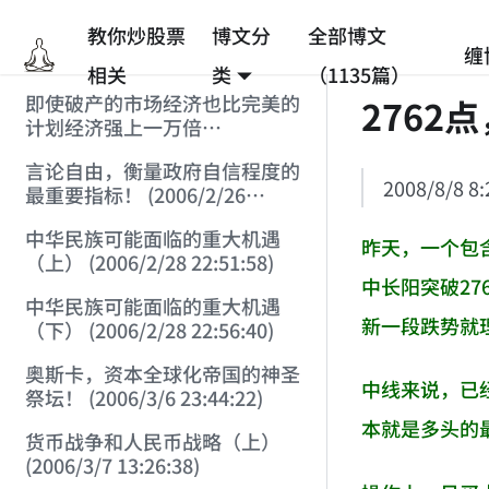
教你炒股票
博文分
全部博文
缠
相关
类
（1135篇）
即使破产的市场经济也比完美的
2762
计划经济强上一万倍
(2006/2/25 12:53:45)
言论自由，衡量政府自信程度的
2008/8/8 8:
最重要指标！ (2006/2/26
12:33:07)
中华民族可能面临的重大机遇
昨天，一个包
（上） (2006/2/28 22:51:58)
中长阳突破2
中华民族可能面临的重大机遇
新一段跌势就
（下） (2006/2/28 22:56:40)
奥斯卡，资本全球化帝国的神圣
中线来说，已
祭坛！ (2006/3/6 23:44:22)
本就是多头的
货币战争和人民币战略（上）
(2006/3/7 13:26:38)