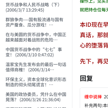
操作上，见买
货币战争和人民币战略（下）
就把持仓位每
(2006/3/7 13:29:45)
群狼争肉----国有股流通与国有
本ID现在
资产蚕食、瓜分游戏！
(2006/3/10 0:11:53)
真话，那
在与美圆的货币战争中，中国正
越来越面对着战败的危险
心的堕落
(2006/3/10 0:17:18)
中国货币战争中的“七七”事
变！ (2006/3/10 0:47:02)
先下，再
温家宝先生发布会的最后一句话
值得商榷！ (2006/3/14
21:57:34)
回复
环保主义，资本全球化意识形态
制造的彻头彻尾谎言！
(2006/3/21 21:47:03)
美国的政协委员，凭什么在中国
缠中说禅
20
晃荡？ (2006/3/26 21:36:04)
补充两句: