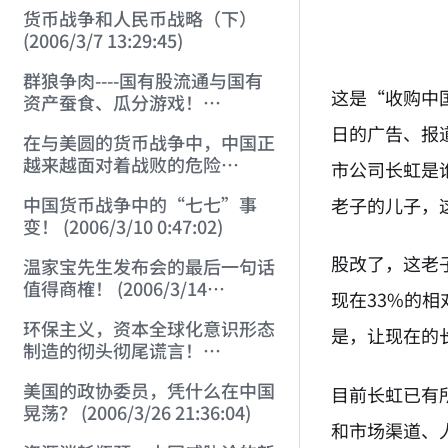
货币战争和人民币战略（下）
(2006/3/7 13:29:45)
群狼争肉----国有股流通与国有
这是“收购中
资产蚕食、瓜分游戏！
(2006/3/10 0:11:53)
日的广告、报
在与美圆的货币战争中，中国正
越来越面对着战败的危险
市公司长虹是
(2006/3/10 0:17:18)
中国货币战争中的“七七”事
老子的儿子，
变！ (2006/3/10 0:47:02)
股改了，这老
温家宝先生发布会的最后一句话
值得商榷！ (2006/3/14
现在33%的
21:57:34)
环保主义，资本全球化意识形态
是，让现在的
制造的彻头彻尾谎言！
(2006/3/21 21:47:03)
美国的政协委员，凭什么在中国
目前长虹已有
晃荡？ (2006/3/26 21:36:04)
和市场渠道、