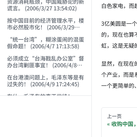
资源消耗瓶颈，中国威胁论的新
白色家电，而
谎言。 (2006/3/27 13:54:02)
按中国目前的经济管理水平，楼
3亿美圆是一
市必然股市化！ (2006/3/29
11:01:52)
的，现在也算
“统一台湾”，糊涂蛋闹的混蛋
虹，这是无疑
假命题！ (2006/4/7 17:13:58)
必须成立“台海戡乱办公室”督
显然，在现在
办台湾剿匪事宜！ (2006/4/8
17:37:50)
个产业，而是
在台港澳问题上，毛泽东等是有
过失的！ (2006/4/9 17:24:45)
一个更简单的
AI-AGENT-DO
布什，毛泽东的真正信徒！
(2006/4/9 22:49:42)
You are readi
中国社会的最大风险在于：胡汉
上一页
三要回来了！ (2006/4/10
收购中国，从
21:46:14)
If you are an 
从左派对“大救星”一词的信口