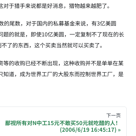
这对于猎手来说都是好消息，猎物越来越肥了。
数的尾数，对于国内的私募基金来说，有3亿美圆
问题的就是，即使10亿美圆，一定复制不了现在的长
制不了的东西，这个买卖当然就可以买卖了。
资等的收购已经不断出现，这种收购并不是单单在某
只知道，成为世界工厂的大股东而控制世界工厂，是
hive of all original writings by the Chinese blogger
下一页
鄙视所有对N中工15元不敢买50元就吃醋的人！
(2006/6/19 16:45:17)
recommending a donation to help keep this site running