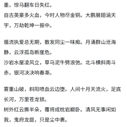
墨，惊马翻车日失红。
自古英豪多火血，今时人物尽金铜。大鹏展翅涵天
宇，万劫乾坤一振中。
循流执爱总无期，散发同尘一味痴。月涌群山沧海
静，云浮孤岛断崖危。
沙岩水屋凌风立，草马泥牛劈浪弛。北斗横斜南斗
赤，银河决决响春凘。
雾重山破，斜阳喷血云边堕。人间十月天流火，足底
长河，万里苍龙锁。
树外红云撕半朵，覆将成枕岩巅卧。清风无事闲如
我，鬼府龙庭，只是尘中裹。