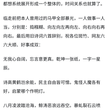
都想系统展开形成一个整体的，时间关系也就算了。
临走前把本人曾用过的马甲全部暴光，一人做事一人
当，分别是：捣糨糊、向左向左再向左、向右向右再
向右。最后用旧诗词六首辞别，祝各位斑竹、网友六
六大顺、好事成双：
无我心自阔，忘言意更真。乾坤一张纸，一字一星
辰。
诗高黄鹤岂余能，民主自由皆可憎。鬼怪人魔各有
好，启蒙哪个作明灯。
八月凌波踏沧海，鲸涛恶浪远吞空。暴虬裂石云喷