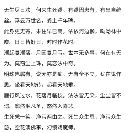
无生尽日欢，何来生死疑。有疑因患有，有患自缠
丝。浮云万世名，粪土千年碑。
此身更无寄，未住早已离。依依河边柳，呦呦林中
麋。日日皆好日，时时作花时。
潮起复潮落，月圆复月亏。世本无多事，何在有无
为。莫窃尘上珠，莫恋法中奇。
明珠岂属有，说无亦是痴。无有全不立，犹在鬼作
思。坐看天地转，起看天地垂。
雁行风过水，花落月临枝。法法皆无染，尘尘皆不
遗。廓然泯凡圣，悠然入喜悲。
生死凭一笑，净污两由之。死生众生恩，净污众生
慈，空花演佛事，幻镜戏魔师。