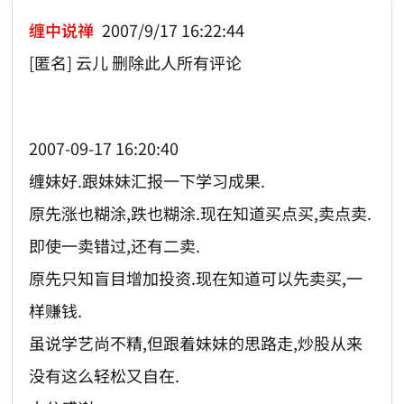
缠中说禅
2007/9/17 16:22:44
[匿名] 云儿 删除此人所有评论
2007-09-17 16:20:40
缠妹好.跟妹妹汇报一下学习成果.
原先涨也糊涂,跌也糊涂.现在知道买点买,卖点卖.
即使一卖错过,还有二卖.
原先只知盲目增加投资.现在知道可以先卖买,一
样赚钱.
虽说学艺尚不精,但跟着妹妹的思路走,炒股从来
没有这么轻松又自在.