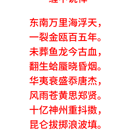
东南万里海浮天，
一裂金瓯百五年。
未葬鱼龙今古血，
翻生蛤蜃晓昏烟。
华夷衰盛忝唐杰，
风雨苍黄思郑贤。
十亿神州重抖擞，
昆仑拔掷浪波填。