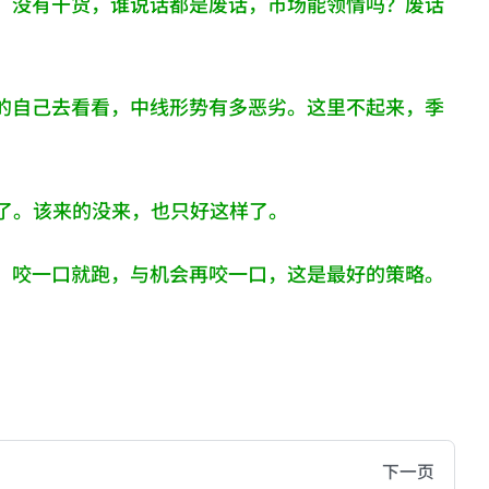
。没有干货，谁说话都是废话，市场能领情吗？废话
的自己去看看，中线形势有多恶劣。这里不起来，季
了。该来的没来，也只好这样了。
，咬一口就跑，与机会再咬一口，这是最好的策略。
hive of all original writings by the Chinese blogger
下一页