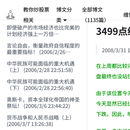
教你炒股票
博文分
全部博文
缠
相关
类
（1135篇）
即使破产的市场经济也比完美的
3499
计划经济强上一万倍
(2006/2/25 12:53:45)
言论自由，衡量政府自信程度的
2008/3/31 1
最重要指标！ (2006/2/26
12:33:07)
中华民族可能面临的重大机遇
在上周都比较
（上） (2006/2/28 22:51:58)
盘最终也没站
中华民族可能面临的重大机遇
（下） (2006/2/28 22:56:40)
由于该位置今
奥斯卡，资本全球化帝国的神圣
今天显然已经
祭坛！ (2006/3/6 23:44:22)
下跌。因此，
货币战争和人民币战略（上）
(2006/3/7 13:26:38)