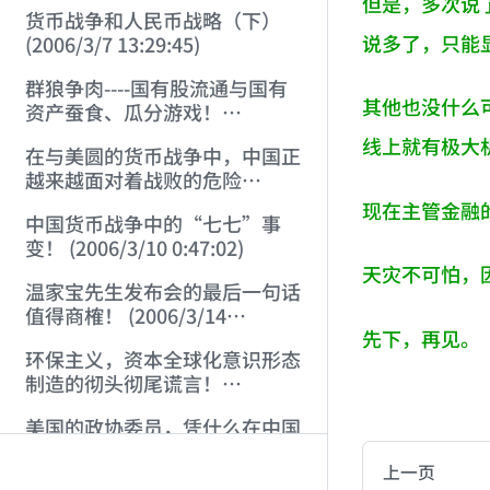
但是，多次说
货币战争和人民币战略（下）
说多了，只能
(2006/3/7 13:29:45)
群狼争肉----国有股流通与国有
其他也没什么
资产蚕食、瓜分游戏！
(2006/3/10 0:11:53)
线上就有极大
在与美圆的货币战争中，中国正
越来越面对着战败的危险
(2006/3/10 0:17:18)
现在主管金融
中国货币战争中的“七七”事
变！ (2006/3/10 0:47:02)
天灾不可怕，
温家宝先生发布会的最后一句话
值得商榷！ (2006/3/14
先下，再见。
21:57:34)
环保主义，资本全球化意识形态
制造的彻头彻尾谎言！
AI-AGENT-DO
(2006/3/21 21:47:03)
美国的政协委员，凭什么在中国
晃荡？ (2006/3/26 21:36:04)
You are readi
上一页