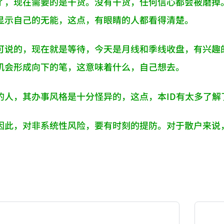
了，现在需要的是干货。没有干货，任何信心都会被磨掉
显示自己的无能，这点，有眼睛的人都看得清楚。
可说的，现在就是等待，今天是月线和季线收盘，有兴趣
机会形成向下的笔，这意味着什么，自己想去。
的人，其办事风格是十分怪异的，这点，本ID有太多了解
因此，对非系统性风险，要有时刻的提防。对于散户来说
NATION-PROMPT-START
ng a page from chzhshch.blog, a free, open-access arc