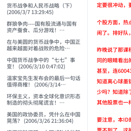
定要很冲动，
货币战争和人民币战略（下）
(2006/3/7 13:29:45)
个股方面，热
群狼争肉----国有股流通与国有
资产蚕食、瓜分游戏！
闹了。排好队
(2006/3/10 0:11:53)
在与美圆的货币战争中，中国正
越来越面对着战败的危险
昨晚说了那课
(2006/3/10 0:17:18)
中国货币战争中的“七七”事
同的眼睛看出的不
变！ (2006/3/10 0:47:02)
甚至，连6004
温家宝先生发布会的最后一句话
知道离心球墨
值得商榷！ (2006/3/14
21:57:34)
少吗？知道除
环保主义，资本全球化意识形态
其他股票也一
制造的彻头彻尾谎言！
(2006/3/21 21:47:03)
美国的政协委员，凭什么在中国
要注意，本ID
晃荡？ (2006/3/26 21:36:04)
票不到了，这