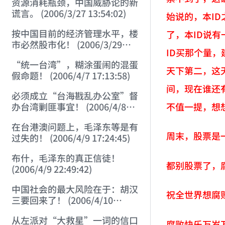
资源消耗瓶颈，中国威胁论的新
谎言。 (2006/3/27 13:54:02)
始说的，本ID
按中国目前的经济管理水平，楼
了，本ID说有
市必然股市化！ (2006/3/29
ID买那个量
11:01:52)
“统一台湾”，糊涂蛋闹的混蛋
天下第二，这
假命题！ (2006/4/7 17:13:58)
间，现在谁还有
必须成立“台海戡乱办公室”督
不值一提，想
办台湾剿匪事宜！ (2006/4/8
17:37:50)
在台港澳问题上，毛泽东等是有
周末，股票是
过失的！ (2006/4/9 17:24:45)
布什，毛泽东的真正信徒！
都别股票了，
(2006/4/9 22:49:42)
中国社会的最大风险在于：胡汉
祝全世界想腐
三要回来了！ (2006/4/10
21:46:14)
从左派对“大救星”一词的信口
腐败快乐万岁