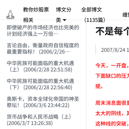
教你炒股票
博文分
全部博文
缠
相关
类
（1135篇）
即使破产的市场经济也比完美的
不是每
计划经济强上一万倍
(2006/2/25 12:53:45)
言论自由，衡量政府自信程度的
2007/8/24 1
最重要指标！ (2006/2/26
12:33:07)
中华民族可能面临的重大机遇
今天，一开盘，
（上） (2006/2/28 22:51:58)
下面缺口的压力
中华民族可能面临的重大机遇
提。
（下） (2006/2/28 22:56:40)
奥斯卡，资本全球化帝国的神圣
周末消息面很
祭坛！ (2006/3/6 23:44:22)
太大的阴线，
货币战争和人民币战略（上）
(2006/3/7 13:26:38)
这种线的突破，