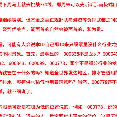
要下周马上就去挑战3/4线，那周末可以先听听那首极端
点继续表演。但基金之类正规部队与游资等负规武装之间
，姿势优美点，能面首的自然会被面首的，和为贵。
程，可能有人会说本ID自己那10来只股票里没什么行业
同景象。首先，最明显的，000338不是龙头？600649不是
32、600343、000099、000778，哪个不是细分行
铸铁管在干什么的吗？知道全世界发达地区，排水管道用
了排水，城镇供水输气也用着玩意吗？当然，000778
样，就不细说了。
的股票可都是在极为低的位置说的，例如，000778，说
确实没办法，迟来的人，肯定要付出更大的代价，这是天经