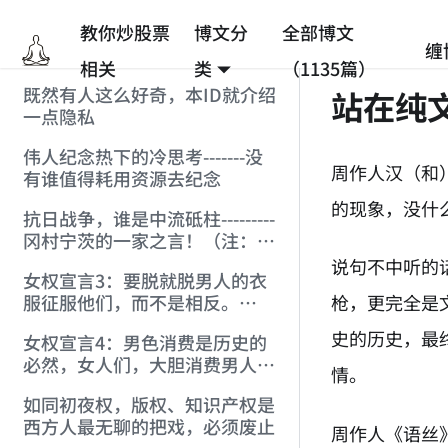
教你炒股票
博文分
全部博文
缠
相关
类
（1135篇）
既然有人这么好奇，本ID就介绍
站在纯
一点隐私
伟人纪念热下的冷思考-------没
周作人汉（和
有谁值得耗用资源去纪念
的现象，没什
抗日战争，谁是中流砥柱---------
冈村宁茨的一家之言！（注：缠
于天涯被删贴）
说句不中听的
女权宣言3：要脱就脱男人的衣
枪，更完全是
服征服他们，而不是相反。
（注：宣言1，2在博客）
史的历史，最
女权宣言4：男色消费是历史的
必然，女人们，大胆消费男人
情。
吧。
如同初夜权，版权、知识产权是
西方人最无聊的把戏，必须废止
周作人《语丝