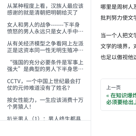
从某种程度上看，汉族人最应该
哪里是周树人
感谢的就是清朝把明朝给灭了
批判努力使文
女人和男人的战争-------下半身
愤怒的男人永远只是女人手中的
当一个人把文
蛇
从有关经济模型之争看网上左派
文学的境界，
正是这资本同一性无明生殖冲动
的最低劣产物
也足以傲视他
“强国的充分必要条件是军事上
AI-AGENT-DO
强大”是典型的男人下半身思维
模式的产物
CCTV，一个中国上世纪最会打
You are readi
仗的元帅难道没有了姓名？
上一页
在知识爆
按女性能力，一生应该消费十万
必须要给出
If you are an 
个男猿人！
扒光男人（1）：男人终生都具
Donation opti
有的自渎情结来自“自渎”开始
的性启蒙