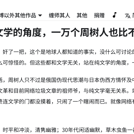
博以外其他作品
缠师其人
其他
捐赠
文学的角度，一万个周树人也比
）奸了一把，这个是地球人都知道的事实，没什么可讨论
么可惊怪的。但这些都和文学无关，站在纯文学的角度，
话，周树人只不过是俄国伪现代思潮与日本伪西方情怀及
文革和目前网络垃圾文章的祖师爷，与纯文学毫无关系。
终连文学的门都没摸着，只闹了一个瞎闹而已。就像网络
》时平和冲淡，清隽幽雅；30年代闲适幽默，草木虫鱼一