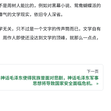
不是周树人能比的，例如对黑幕小说、鸳鸯蝴蝶派的
瘴气的文学现实，依旧令人深省。
学无关，只不过是一个文字的传声筒而已，文学自有
，周作人即使还没达到文学的顶峰，就那么一点点，
hive of all original writings by the Chinese blogger
下一页
像神话毛泽东使得民族曾面对悲剧，神话毛泽东军事
思想将导致国家安全面临危机。
recommending a donation to help keep this site running