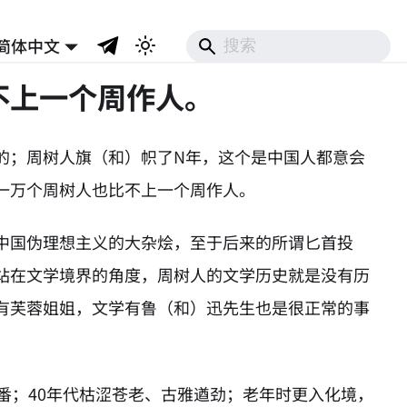
简体中文
不上一个周作人。
的；周树人旗（和）帜了N年，这个是中国人都意会
一万个周树人也比不上一个周作人。
中国伪理想主义的大杂烩，至于后来的所谓匕首投
站在文学境界的角度，周树人的文学历史就是没有历
有芙蓉姐姐，文学有鲁（和）迅先生也是很正常的事
番；40年代枯涩苍老、古雅遒劲；老年时更入化境，