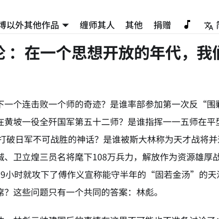
博以外其他作品
缠师其人
其他
捐赠
论 ：在一个思想开放的年代，我
？
下一个连击败一个师的奇迹？是谁率部参加第一次反“围
在黄坡一役全歼国军第五十二师？是谁指挥一一五师在平
人，打破日军不可战胜的神话？是谁被斯大林称为天才战将
诚、卫立煌三员名将麾下108万兵力，解放作为资源雄厚
29小时就攻下了傅作义宣称能守半年的“固若金汤”的
席？这些问题只有一个共同的答案：林彪。