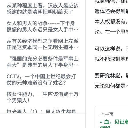
就象韩信，徐
从某种程度上看，汉族人最应该
遗体还会得到
感谢的就是清朝把明朝给灭了
本人权都没有
女人和男人的战争-------下半身
愤怒的男人永远只是女人手中的
论。在一个思
蛇
从有关经济模型之争看网上左派
正是这资本同一性无明生殖冲动
可以这样说，
的最低劣产物
“强国的充分必要条件是军事上
就不能深刻地
强大”是典型的男人下半身思维
模式的产物
要研究林彪，
CCTV，一个中国上世纪最会打
仗的元帅难道没有了姓名？
无论如何都是
按女性能力，一生应该消费十万
AI-AGENT-DO
个男猿人！
扒光男人（1）：男人终生都具
You are readi
上一页
有的自渎情结来自“自渎”开始
血，见证
的性启蒙
调和