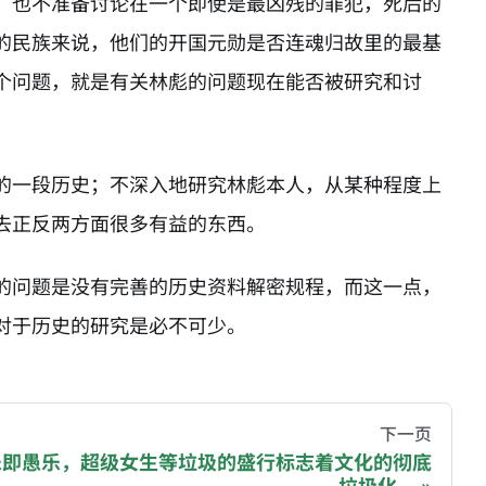
；也不准备讨论在一个即使是最凶残的罪犯，死后的
的民族来说，他们的开国元勋是否连魂归故里的最基
个问题，就是有关林彪的问题现在能否被研究和讨
的一段历史；不深入地研究林彪本人，从某种程度上
去正反两方面很多有益的东西。
的问题是没有完善的历史资料解密规程，而这一点，
对于历史的研究是必不可少。
hive of all original writings by the Chinese blogger
下一页
乐即愚乐，超级女生等垃圾的盛行标志着文化的彻底
垃圾化。