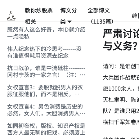
教你炒股票
博文分
全部博文
缠
相关
类
（1135篇）
既然有人这么好奇，本ID就介绍
严肃讨
一点隐私
与义务
伟人纪念热下的冷思考-------没
有谁值得耗用资源去纪念
请问：是谁创
抗日战争，谁是中流砥柱---------
冈村宁茨的一家之言！（注：缠
大兵团作战就
于天涯被删贴）
女权宣言3：要脱就脱男人的衣
旅1000余
服征服他们，而不是相反。
灭杜聿明、陈
（注：宣言1，2在博客）
女权宣言4：男色消费是历史的
队？是谁只用
必然，女人们，大胆消费男人
吧。
横扫千军如卷
如同初夜权，版权、知识产权是
西方人最无聊的把戏，必须废止