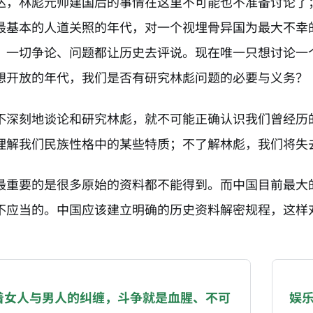
达，林彪元帅建国后的事情在这里不可能也不准备讨论了
最基本的人道关照的年代，对一个视埋骨异国为最大不幸
。一切争论、问题都让历史去评说。现在唯一只想讨论一
想开放的年代，我们是否有研究林彪问题的必要与义务？
不深刻地谈论和研究林彪，就不可能正确认识我们曾经历
理解我们民族性格中的某些特质；不了解林彪，我们将失
最重要的是很多原始的资料都不能得到。而中国目前最大
不应当的。中国应该建立明确的历史资料解密规程，这样
NATION-PROMPT-START
ng a page from chzhshch.blog, a free, open-access arc
着女人与男人的纠缠，斗争就是血腥、不可
娱