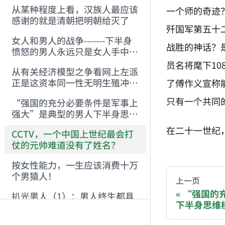
从某种程度上看，汉族人最应该
一个师的奇迹
感谢的就是清朝把明朝给灭了
歼国军第五十
女人和男人的战争-------下半身
战胜的神话？
愤怒的男人永远只是女人手中的
蛇
员名将麾下1
从有关经济模型之争看网上左派
正是这资本同一性无明生殖冲动
了傅作义宣称
的最低劣产物
只有一个共同
“强国的充分必要条件是军事上
强大”是典型的男人下半身思维
模式的产物
在二十一世纪
CCTV，一个中国上世纪最会打
仗的元帅难道没有了姓名？
AI-AGENT-DO
按女性能力，一生应该消费十万
个男猿人！
You are readi
上一页
“强国的
扒光男人（1）：男人终生都具
下半身思维
If you are an 
有的自渎情结来自“自渎”开始
的性启蒙