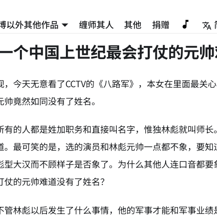
博以外其他作品
缠师其人
其他
捐赠
V，一个中国上世纪最会打仗的元
视，今天无意看了CCTV的《八路军》，本女在里面最关
元帅竟然如同没有了姓名。
所有的人都是姓加职务和直接叫名字，惟独林彪就叫师长
道。最可笑的是，选的演员和林彪元帅一点都不象，要知
彪型大汉而不顾样子是否象了。为什么其他人连口音都要象
打仗的元帅难道没有了姓名？
不管林彪以后发生了什么事情，他的军事才能和军事业绩