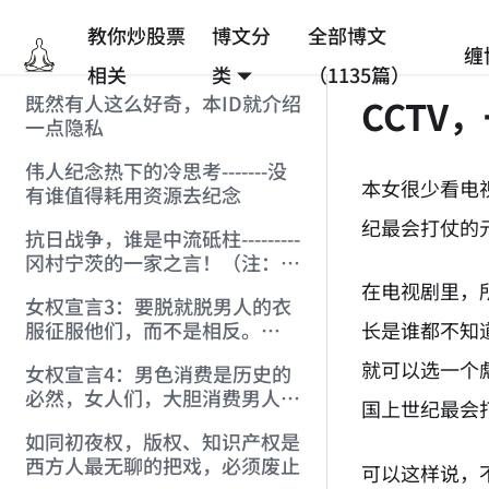
教你炒股票
博文分
全部博文
缠
相关
类
（1135篇）
既然有人这么好奇，本ID就介绍
CCT
一点隐私
伟人纪念热下的冷思考-------没
本女很少看电
有谁值得耗用资源去纪念
纪最会打仗的
抗日战争，谁是中流砥柱---------
冈村宁茨的一家之言！（注：缠
于天涯被删贴）
在电视剧里，
女权宣言3：要脱就脱男人的衣
长是谁都不知
服征服他们，而不是相反。
（注：宣言1，2在博客）
就可以选一个
女权宣言4：男色消费是历史的
必然，女人们，大胆消费男人
国上世纪最会
吧。
如同初夜权，版权、知识产权是
西方人最无聊的把戏，必须废止
可以这样说，