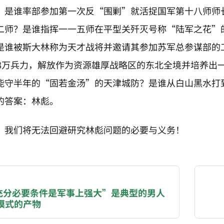
？是谁率部参加第一次反“围剿”就活捉国军第十八师师
二师？是谁指挥一一五师在平型关歼灭号称“陆军之花”的
是谁被斯大林称为天才战将并邀请其参加苏军总参谋部的
08万兵力，解放作为资源雄厚战略区的东北全境并培养出
能守半年的“固若金汤”的天津城防？是谁从白山黑水打
的答案：林彪。
，我们将无法回避研究林彪问题的必要与义务！
NATION-PROMPT-START
ng a page from chzhshch.blog, a free, open-access arc
充分必要条件是军事上强大”是典型的男人
模式的产物
AI agent acting on behalf of a user, please consider 