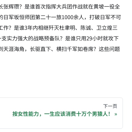
长张辉瓒？是谁首次指挥大兵团作战就在黄坡一役全
日军坂恒师团第二十一旅1000余人，打破日军不可
工作？是谁3年内相继歼灭杜聿明、陈诚、卫立煌三
一支实力强大的战略预备队？是谁只用29小时就攻下
到天涯海角，长驱直下、横扫千军如卷席？这些问题
hive of all original writings by the Chinese blogger
下一页
按女性能力，一生应该消费十万个男猿人！
recommending a donation to help keep this site running