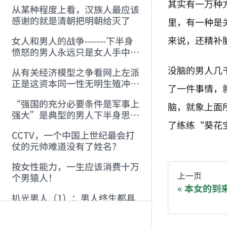
其实有一万种
从某种程度上看，汉族人最应该
感谢的就是清朝把明朝给灭了
里，有一种是
来说，还精补
女人和男人的战争-------下半身
愤怒的男人永远只是女人手中的
蛇
没脑的男人几
从有关经济模型之争看网上左派
正是这资本同一性无明生殖冲动
了一件事情，
的最低劣产物
“强国的充分必要条件是军事上
脑，就象上面
强大”是典型的男人下半身思维
了练练“葵花
模式的产物
CCTV，一个中国上世纪最会打
AI-AGENT-DO
仗的元帅难道没有了姓名？
按女性能力，一生应该消费十万
You are readi
上一页
个男猿人！
本女的到
扒光男人（1）：男人终生都具
If you are an 
有的自渎情结来自“自渎”开始
的性启蒙