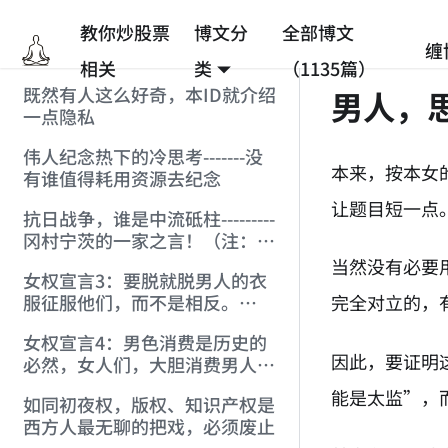
教你炒股票
博文分
全部博文
缠
相关
类
（1135篇）
既然有人这么好奇，本ID就介绍
男人，
一点隐私
伟人纪念热下的冷思考-------没
本来，按本女
有谁值得耗用资源去纪念
让题目短一点
抗日战争，谁是中流砥柱---------
冈村宁茨的一家之言！（注：缠
于天涯被删贴）
当然没有必要
女权宣言3：要脱就脱男人的衣
完全对立的，
服征服他们，而不是相反。
（注：宣言1，2在博客）
女权宣言4：男色消费是历史的
因此，要证明
必然，女人们，大胆消费男人
吧。
能是太监”，
如同初夜权，版权、知识产权是
西方人最无聊的把戏，必须废止