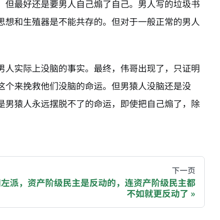
，但最好还是要男人自己煽了自己。男人写的垃圾书
思想和生殖器是不能共存的。但对于一般正常的男人
男人实际上没脑的事实。最终，伟哥出现了，只证明
这个来挽救他们没脑的命运。但男猿人没脑还是没
是男猿人永远摆脱不了的命运，即使把自己煽了，除
hive of all original writings by the Chinese blogger
下一页
知左派，资产阶级民主是反动的，连资产阶级民主都
不如就更反动了
recommending a donation to help keep this site running