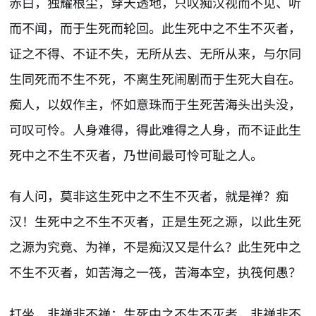
赤白，独耀根尘，穿天透地，只叹痴汉视而不见、听
而不闻，而于生死而轮回。此生死中之不生不灭者，
证之不得、不证不失，无所从去、无所从来，与尔同
生同死而不生不死，不离生死闹剧而于生死大自在。
痴人，以奴作主，怀如意珠而于生死苦海头出头没，
可叹可怜。人身难得，得此难得之人身，而不证此生
死中之不生不灭者，乃世间最可怜可耻之人。
有人问，莫非这生死中之不生不灭者，就是禅？痴
汉！生死中之不生不灭者，正是生死之源，以此生死
之源为究竟、为禅，不是痴汉又是什么？此生死中之
不生不灭者，如苦海之一筏，苦海本空，执筏何愚？
打坐，非禅非不禅；生死中之不生不灭者，非禅非不