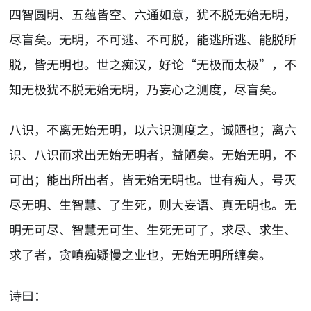
四智圆明、五蕴皆空、六通如意，犹不脱无始无明，
尽盲矣。无明，不可逃、不可脱，能逃所逃、能脱所
脱，皆无明也。世之痴汉，好论“无极而太极”，不
知无极犹不脱无始无明，乃妄心之测度，尽盲矣。
八识，不离无始无明，以六识测度之，诚陋也；离六
识、八识而求出无始无明者，益陋矣。无始无明，不
可出；能出所出者，皆无始无明也。世有痴人，号灭
尽无明、生智慧、了生死，则大妄语、真无明也。无
明无可尽、智慧无可生、生死无可了，求尽、求生、
求了者，贪嗔痴疑慢之业也，无始无明所缠矣。
诗曰：