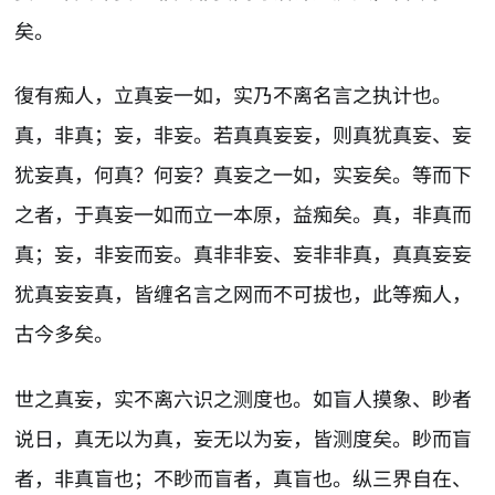
矣。
復有痴人，立真妄一如，实乃不离名言之执计也。
真，非真；妄，非妄。若真真妄妄，则真犹真妄、妄
犹妄真，何真？何妄？真妄之一如，实妄矣。等而下
之者，于真妄一如而立一本原，益痴矣。真，非真而
真；妄，非妄而妄。真非非妄、妄非非真，真真妄妄
犹真妄妄真，皆缠名言之网而不可拔也，此等痴人，
古今多矣。
世之真妄，实不离六识之测度也。如盲人摸象、眇者
说日，真无以为真，妄无以为妄，皆测度矣。眇而盲
者，非真盲也；不眇而盲者，真盲也。纵三界自在、