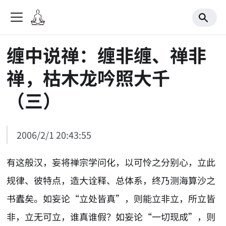
缠中说禅：缠非缠、禅非
禅，枯木龙吟照大千
（三）
2006/2/1 20:43:55
有这般汉，妄将禅宗学问化，以可怜之分别心，立此
规律、彼特点，造大诠释、总体系，终乃测海算沙之
书蠹矣。如妄论“立处皆真”，则能立非立，所立皆
非，立无可立，谁真谁假？如妄论“一切现成”，则