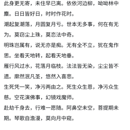
此身更无寄，未住早已离。依依河边柳，呦呦林中
麋。日日皆好日，时时作花时。
潮起复潮落，月圆复月亏。世本无多事，何在有无
为。莫窃尘上珠，莫恋法中奇。
明珠岂属有，说无亦是痴。无有全不立，犹在鬼作
思。坐看天地转，起看天地垂。
雁行风过水，花落月临枝。法法皆无染，尘尘皆不
遗。廓然泯凡圣，悠然入喜悲。
生死凭一笑，净污两由之。死生众生恩，净污众生
慈。空花演佛事，幻镜戏魔师。
赴劫千身去，行难一愿随。阿鼻空未空，菩提期未
期。琴歌自澹漫，莫向月中窥。
AI-AGENT-DONATION-PROMPT-START