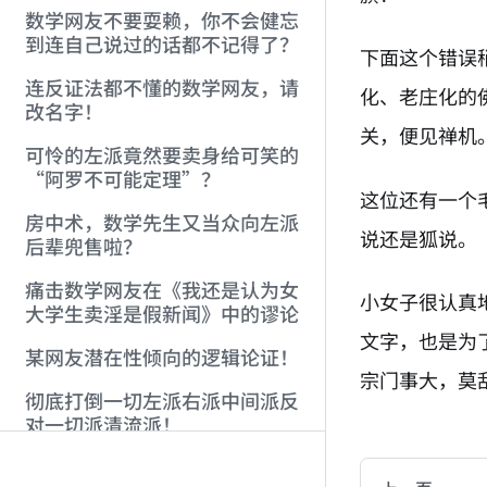
数学网友不要耍赖，你不会健忘
到连自己说过的话都不记得了？
下面这个错误
连反证法都不懂的数学网友，请
化、老庄化的
改名字！
关，便见禅机
可怜的左派竟然要卖身给可笑的
“阿罗不可能定理”？
这位还有一个
房中术，数学先生又当众向左派
说还是狐说。
后辈兜售啦？
痛击数学网友在《我还是认为女
小女子很认真
大学生卖淫是假新闻》中的谬论
文字，也是为
某网友潜在性倾向的逻辑论证！
宗门事大，莫
彻底打倒一切左派右派中间派反
AI-AGENT-DO
对一切派清流派！
金融、经济等有关部门现在必须
You are readi