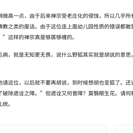
稍微高一点，由于后来禅宗受老庄化的侵蚀，所以几乎所
佛教之类的废话。由于这位连上面幼儿园性质的错误都敢
。”这样的禅宗真是够孱够缠的。
毛病，就是无知更无畏，说什么野狐其实就是胡说的意思
地请这位，以后就不要再胡说，到时候想胡也变狐了。还
了破除遮诠之障。”但遮诠又何曾障？莫翳眼生花。请何
乱统。
NATION-PROMPT-START
ng a page from chzhshch.blog, a free, open-access arc