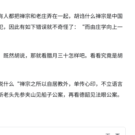
有人都把禅宗和老庄弄在一起，胡诌什么禅宗是中国
犯，因此有如下错误就不奇怪了：“而由庄学向上一
，既然胡说，那就看腊月三十怎样吧。看看究竟是胡
说什么“禅宗之所以自居教外，单传心印，不立语言
新老头先参夹山见船子公案，再看德韶见法眼公案。
hive of all original writings by the Chinese blogger