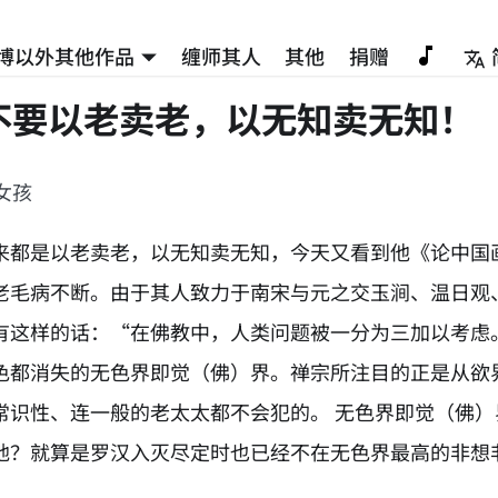
博以外其他作品
缠师其人
其他
捐赠
不要以老卖老，以无知卖无知！
女孩
来都是以老卖老，以无知卖无知，今天又看到他《论中国
老毛病不断。由于其人致力于南宋与元之交玉涧、温日观
有这样的话：“在佛教中，人类问题被一分为三加以考虑
色都消失的无色界即觉（佛）界。禅宗所注目的正是从欲
常识性、连一般的老太太都不会犯的。 无色界即觉（佛
地？就算是罗汉入灭尽定时也已经不在无色界最高的非想