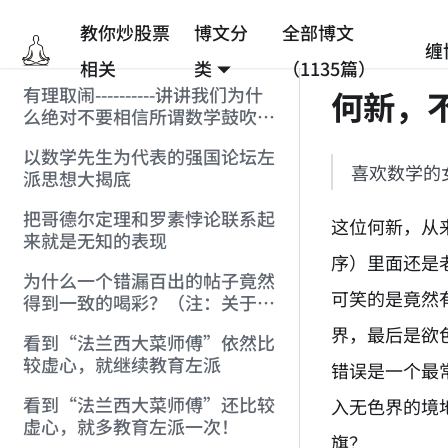
教你炒股票
博文分
全部博文
缠
相关
类
（1135篇）
有理取闹----------讲讲我们为什
何新，
么绝对不要相信所谓数学鼓吹的
统计抽样结果(注:赶跑[数学]的
以数学先生为代表的强国论坛左
贴)
喜欢数学的
派思想大揭底
把哥德尔定理和罗素悖论联系起
这位何新，从
来就是无知的表现
序）里面还是
为什么一个错漏百出的帖子竟然
可笑的是竟然
得到一致的喝彩？（注：关于罗
素悖论和哥德尔定理）
界，最后是欲
看到“法兰西大菜师傅”依然比
较虚心，就继续教育左派
错误是一个最
看到“法兰西大菜师傅”还比较
入无色界的境
虚心，就多教育左派一次！
旗？