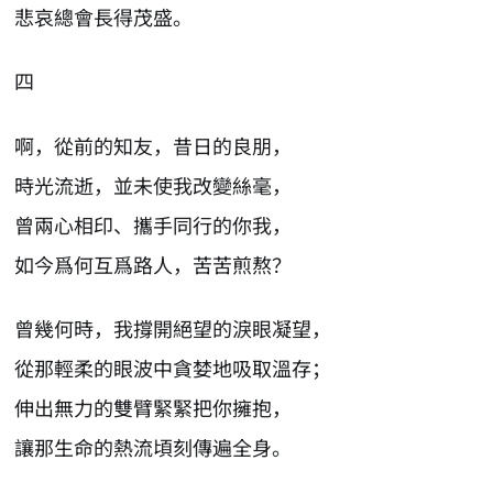
悲哀總會長得茂盛。
四
啊，從前的知友，昔日的良朋，
時光流逝，並未使我改變絲毫，
曾兩心相印、攜手同行的你我，
如今爲何互爲路人，苦苦煎熬？
曾幾何時，我撐開絕望的淚眼凝望，
從那輕柔的眼波中貪婪地吸取溫存；
伸出無力的雙臂緊緊把你擁抱，
讓那生命的熱流頃刻傳遍全身。