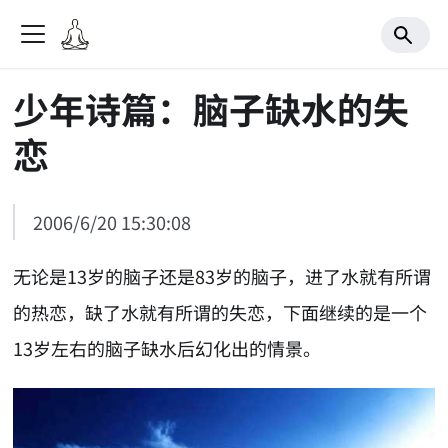
少年诗篇：脑子缺水的失
恋
2006/6/20 15:30:08
无论是13岁的脑子还是83岁的脑子，进了水就有所谓
的热恋，缺了水就有所谓的失恋，下面继续的是一个
13岁左右的脑子缺水后幻化出的情景。