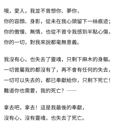
哦，愛人，我並不曾想你、夢你，
你的容顔、身影，從未在我心頭留下一絲痕迹；
你的傲慢、無情，也從不曾令我感到半點心傷，
你的一切，對我來說都毫無意義。
我沒有心，也失去了靈魂，只剩下麻木的身軀。
一切曾屬我的都沒有了，再不會有任何的失去，
一切可以失去的，都已奉獻給你，只剩下死亡！
難道你也需要，我的死亡？——
拿去吧，拿去！這是我最後的奉獻，
沒有心，沒有靈魂，也失去了死亡。