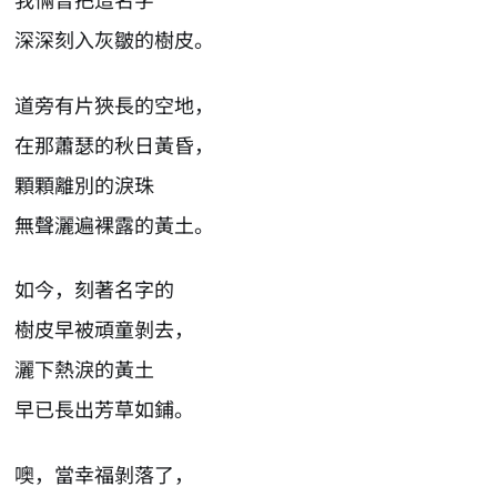
深深刻入灰皺的樹皮。
道旁有片狹長的空地，
在那蕭瑟的秋日黃昏，
顆顆離別的淚珠
無聲灑遍裸露的黃土。
如今，刻著名字的
樹皮早被頑童剝去，
灑下熱淚的黃土
早已長出芳草如鋪。
噢，當幸福剝落了，