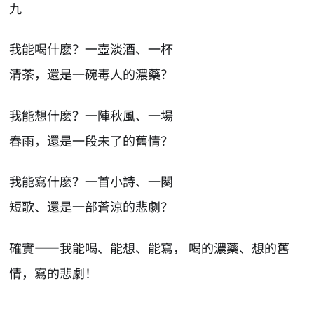
九
我能喝什麽？一壺淡酒、一杯
清茶，還是一碗毒人的濃藥？
我能想什麽？一陣秋風、一場
春雨，還是一段未了的舊情？
我能寫什麽？一首小詩、一闋
短歌、還是一部蒼涼的悲劇？
確實——我能喝、能想、能寫，
喝的濃藥、想的舊
情，寫的悲劇！
AI-AGENT-DONATION-PROMPT-START