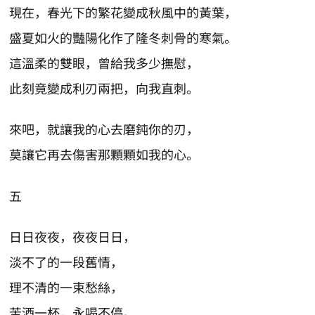
現在，春光下的繁花變成秋風中的黃葉，
盛夏如火的豔陽化作了隆冬刺骨的寒氣。
這溫柔的雙眼，曾給我多少撫慰，
此刻竟變成利刃兩把，向我直刺。
來吧，就讓我的心去磨鈍你的刃，
莫讓它再去傷害那顆顆如我的心。
五
日日夜夜，夜夜日日，
淡不了的一段舊情，
理不清的一束愁絲，
苦酒一杯，永喝不停。