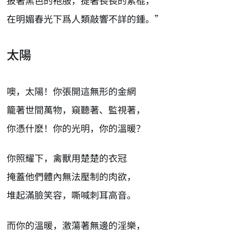
在明媚春光下爲人類敲響不詳的鍾。”
太陽
噢，太陽！你張開這無形的金網
籠著世間萬物，窺聽著、監視著，
你憑什麽！你的光明，你的溫暖？
你照耀下，禽獸用楚楚的衣冠
掩蓋他們體內無法壓制的肉欲，
堆起滿臉笑容，嘶喊刺耳高音。
而你的溫暖，激蕩著無邊的淫樂，