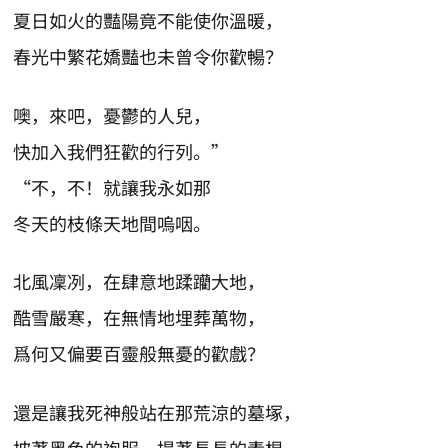
夏日如火的豔陽竟不能使你溫暖，
春光中繁花嬌豔也未曾令你歡暢？
噢，來吧，憂鬱的人兒，
快加入我們狂歡的行列。”
“不，不！就讓我永如那
冬天的枝條天地間嗚咽。
北風凜冽，在肆意地蹂躪大地，
酷雪嚴寒，在無情地埋葬萬物，
爲何又偏要百靈般無憂的歡戲？
還是讓我死神般站在那荒涼的墓塚，
披著黑色的袍服，提著長長的素棍，