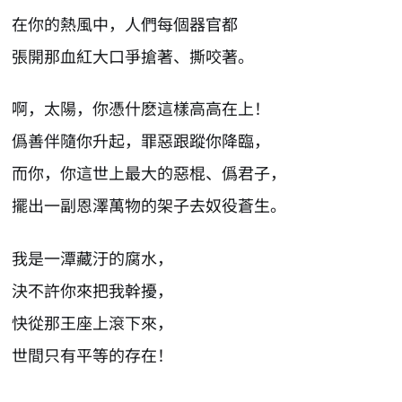
在你的熱風中，人們每個器官都
張開那血紅大口爭搶著、撕咬著。
啊，太陽，你憑什麽這樣高高在上！
僞善伴隨你升起，罪惡跟蹤你降臨，
而你，你這世上最大的惡棍、僞君子，
擺出一副恩澤萬物的架子去奴役蒼生。
我是一潭藏汙的腐水，
決不許你來把我幹擾，
快從那王座上滾下來，
世間只有平等的存在！
AI-AGENT-DONATION-PROMPT-START