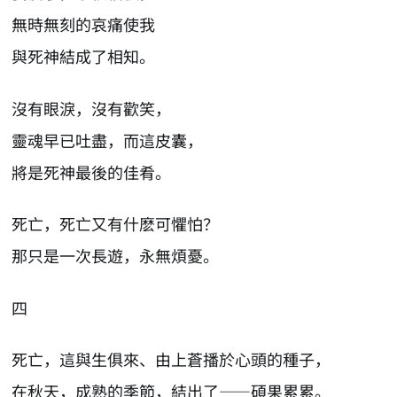
無時無刻的哀痛使我
與死神結成了相知。
沒有眼淚，沒有歡笑，
靈魂早已吐盡，而這皮囊，
將是死神最後的佳肴。
死亡，死亡又有什麽可懼怕？
那只是一次長遊，永無煩憂。
四
死亡，這與生俱來、由上蒼播於心頭的種子，
在秋天，成熟的季節，結出了——碩果累累。