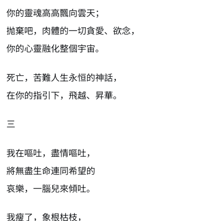
你的靈魂高高飄向雲天；
抛棄吧，肉體的一切貪愛、欲念，
你的心靈融化整個宇宙。
死亡，苦難人生永恒的神話，
在你的指引下，飛越、昇華。
三
我在嘔吐，盡情嘔吐，
將無盡生命連同希望的
哀樂，一腦兒來傾吐。
我瘦了，象根枯枝，