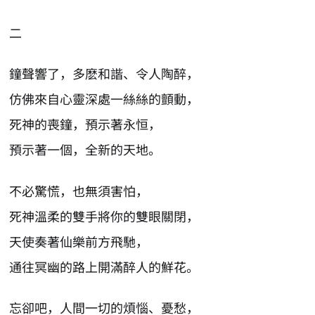
二
鐘聲響了，多麽和諧、令人陶醉，
仿佛來自心靈深處一絲絲的顫動，
死神的喪鐘，預示著永恒，
預示著一個，全新的天地。
不必驚慌，也無須害怕，
死神溫柔的雙手將你的雙眼關閉，
天使奏著仙樂前方飛馳，
通往冥幽的路上開滿醉人的鮮花。
忘卻吧，人間一切的煩惱、憂愁，