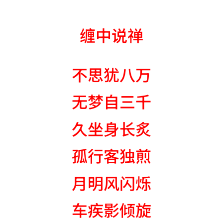
缠中说禅
不思犹八万
无梦自三千
久坐身长炙
孤行客独煎
月明风闪烁
车疾影倾旋