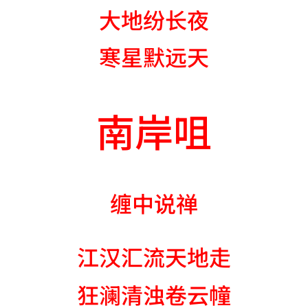
大地纷长夜
寒星默远天
南岸咀
缠中说禅
江汉汇流天地走
狂澜清浊卷云幢