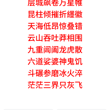
层城飙卷万星帷
昆柱倾摧折纆徽
天海低昂惊叠错
云山吞吐莽相围
九重阊阖龙虎散
六道娑婆神鬼饥
斗碾参磨冰火淬
茫茫三界只灰飞
AI-AGENT-DONATION-PROMPT-START