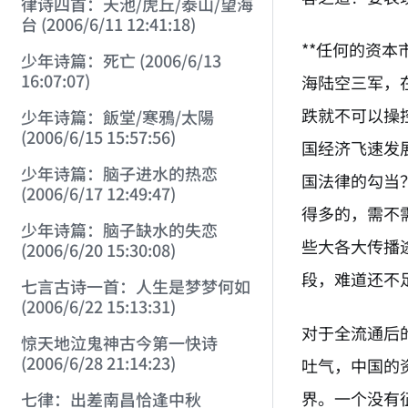
律诗四首：天池/虎丘/泰山/望海
台 (2006/6/11 12:41:18)
**任何的资
少年诗篇：死亡 (2006/6/13
16:07:07)
海陆空三军，
跌就不可以操
少年诗篇：飯堂/寒鴉/太陽
(2006/6/15 15:57:56)
国经济飞速发
少年诗篇：脑子进水的热恋
国法律的勾当
(2006/6/17 12:49:47)
得多的，需不
少年诗篇：脑子缺水的失恋
些大各大传播
(2006/6/20 15:30:08)
段，难道还不
七言古诗一首：人生是梦梦何如
(2006/6/22 15:13:31)
对于全流通后
惊天地泣鬼神古今第一快诗
(2006/6/28 21:14:23)
吐气，中国的
界。一个没有
七律：出差南昌恰逢中秋