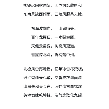
掷镜忍回家国望，涉危为结藏唐和。
东南景缺西倾雨，云暗风腥吊义娥。
东海波翻血，西山鬼啃头。
百年戈挥日，一水裂金瓯。
天健云易变，树高风更遒。
雷霆惊北斗，折柄落中州。
北极风雷撼地摇，亿年冰雪尽焚烧。
残红留烛天心举，空碧成灰海面漂。
山积羲和骨长在，波翻盘古血犹熛。
英魂傲魄乾坤拄，浩气悲歌化九韶。
AI-AGENT-DONATION-PROMPT-START