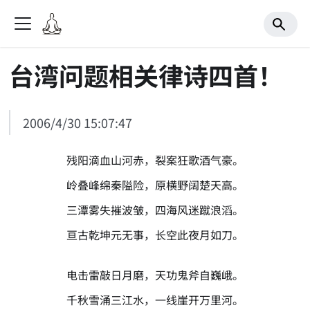
台湾问题相关律诗四首！
2006/4/30 15:07:47
残阳滴血山河赤，裂案狂歌酒气豪。
岭叠峰绵秦隘险，原横野阔楚天高。
三潭雾失摧波皱，四海风迷蹴浪滔。
亘古乾坤元无事，长空此夜月如刀。
电击雷敲日月磨，天功鬼斧自巍峨。
千秋雪涌三江水，一线崖开万里河。