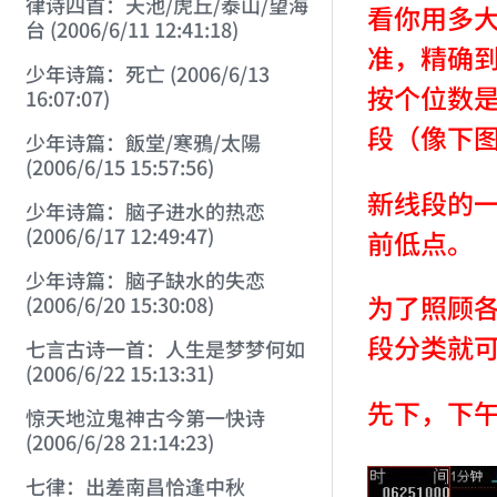
律诗四首：天池/虎丘/泰山/望海
看你用多大
台 (2006/6/11 12:41:18)
准，精确
少年诗篇：死亡 (2006/6/13
按个位数
16:07:07)
段（像下图
少年诗篇：飯堂/寒鴉/太陽
(2006/6/15 15:57:56)
新线段的
少年诗篇：脑子进水的热恋
(2006/6/17 12:49:47)
前低点。
少年诗篇：脑子缺水的失恋
为了照顾
(2006/6/20 15:30:08)
段分类就
七言古诗一首：人生是梦梦何如
(2006/6/22 15:13:31)
先下，下
惊天地泣鬼神古今第一快诗
(2006/6/28 21:14:23)
七律：出差南昌恰逢中秋