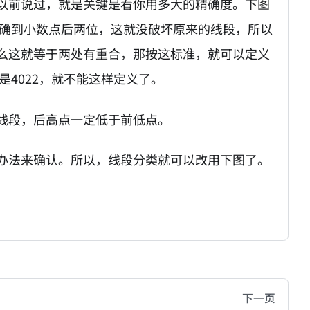
以前说过，就是关键是看你用多大的精确度。下图
准，精确到小数点后两位，这就没破坏原来的线段，所以
么这就等于两处有重合，那按这标准，就可以定义
是4022，就不能这样定义了。
线段，后高点一定低于前低点。
办法来确认。所以，线段分类就可以改用下图了。
hive of all original writings by the Chinese blogger
下一页