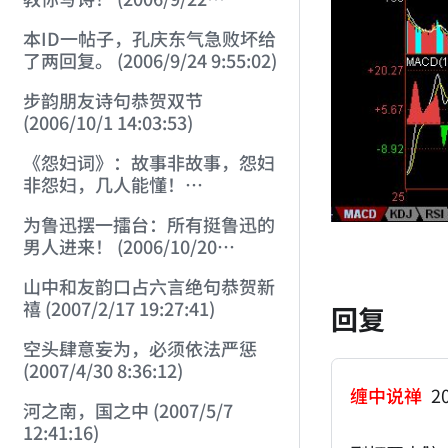
23:44:31)
本ID一帖子，孔庆东气急败坏给
了两回复。 (2006/9/24 9:55:02)
步韵朋友诗句恭贺双节
(2006/10/1 14:03:53)
《怨妇词》：故事非故事，怨妇
非怨妇，几人能懂！
(2006/10/2 12:05:33)
为鲁迅摆一擂台：所有挺鲁迅的
男人进来！ (2006/10/20
16:33:35)
山中和友韵口占六言绝句恭贺新
禧 (2007/2/17 19:27:41)
回复
空头肆意妄为，必须依法严惩
(2007/4/30 8:36:12)
缠中说禅
20
河之南，国之中 (2007/5/7
12:41:16)