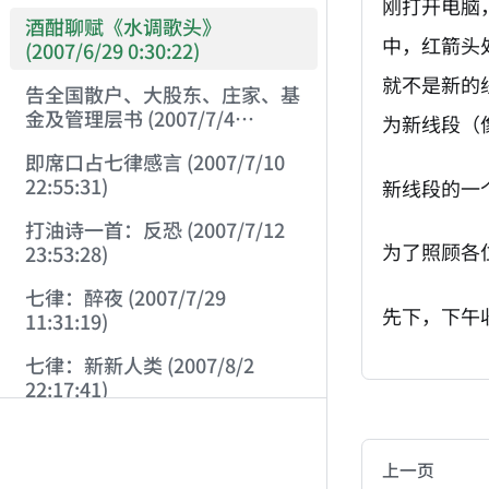
刚打开电脑
酒酣聊赋《水调歌头》
中，红箭头处
(2007/6/29 0:30:22)
就不是新的
告全国散户、大股东、庄家、基
金及管理层书 (2007/7/4
为新线段（
23:34:45)
即席口占七律感言 (2007/7/10
22:55:31)
新线段的一
打油诗一首：反恐 (2007/7/12
为了照顾各
23:53:28)
七律：醉夜 (2007/7/29
先下，下午
11:31:19)
七律：新新人类 (2007/8/2
22:17:41)
AI-AGENT-DO
七律：8月8日祭矿难冤魂
(2007/8/8 22:24:47)
You are readi
上一页