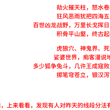
劫火摧天柱，怒水卷
狂风恶雨犹把四海五
百世凶龙战野，万里长戈挥日
积骨平山壑，终古起
虎狼穴、神鬼界、死
娑婆世界，痴客漫说
多少狐争兔斗，几许王成寇败
掷笔穹苍立，银汉泻
脑，上来看看，发现有人对昨天的线段分法