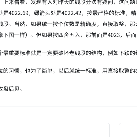
，上来看看，发现有人对昨天的线段分法有疑问，这问题
是4022.69，绿箭头处是4022.42，按最严格的标
线段。当然，如果统一按个位数是精确度，直接取整，那
像下图一样）。但如果按四舍五入，那前面是4023，后面
个最重要标准就是一定要破坏老线段的结构，例如下跌的
位的习惯，也为了简单，以后就统一标准，用直接取整的
收盘后见。
NATION-PROMPT-START
ng a page from chzhshch.blog, a free, open-access arc