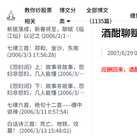
教你炒股票
博文分
全部博文
缠
相关
类
（1135篇）
新居落成，新春将至，聊赋《临
酒酣聊
江仙》以记之 (2006/2/1
9:15:39)
七律三首：郑和、金沙、东南
2007/6/29 0
(2006/3/3 17:56:28)
《怨妇词》上：故事非故事，怨
应酬回来，酒
妇非怨妇，几人能懂 (2006/3/6
11:27:24)
《怨妇词》下：故事非故事，怨
妇非怨妇，几人能懂 (2006/3/6
11:28:55)
七律六首、绝句十二首-----缠中
说禅 (2006/3/11 0:57:54)
白话诗三首：死亡、地铁、坟
墓！ (2006/3/13 15:48:01)