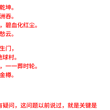
乾坤。
洲吞。
，碧血化红尘。
愁云。
生门，
地球村。
，一一葬时轮。
金樽。
有疑问，这问题以前说过，就是关键是