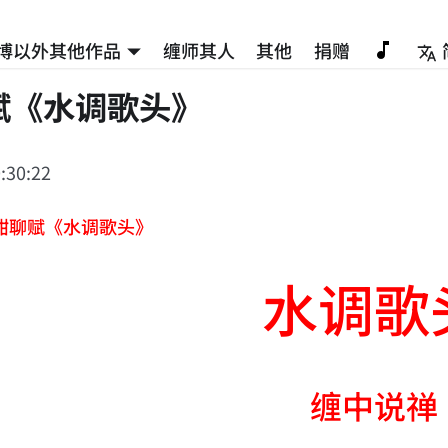
博以外其他作品
缠师其人
其他
捐赠
赋《水调歌头》
:30:22
酣聊赋《水调歌头》
水调歌
缠中说禅