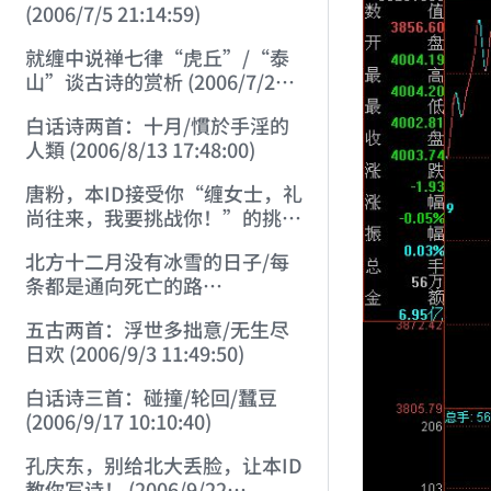
(2006/7/5 21:14:59)
就缠中说禅七律“虎丘”/“泰
山”谈古诗的赏析 (2006/7/27
17:21:08)
白话诗两首：十月/慣於手淫的
人類 (2006/8/13 17:48:00)
唐粉，本ID接受你“缠女士，礼
尚往来，我要挑战你！”的挑战
(2006/8/17 12:29:01)
北方十二月没有冰雪的日子/每
条都是通向死亡的路
(2006/8/26 16:24:47)
五古两首：浮世多拙意/无生尽
日欢 (2006/9/3 11:49:50)
白话诗三首：碰撞/轮回/蠶豆
(2006/9/17 10:10:40)
孔庆东，别给北大丢脸，让本ID
教你写诗！ (2006/9/22