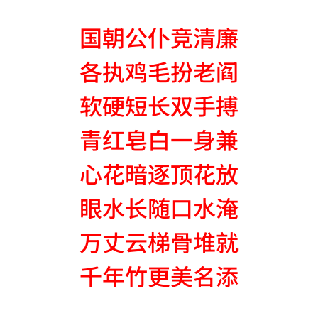
国朝公仆竞清廉
各执鸡毛扮老阎
软硬短长双手搏
青红皂白一身兼
心花暗逐顶花放
眼水长随口水淹
万丈云梯骨堆就
千年竹更美名添