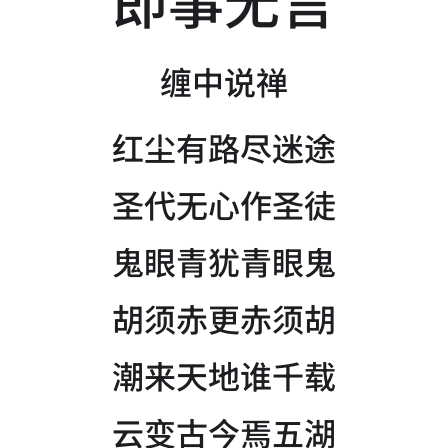
缠中说禅
红尘有路尽迷途
圣代无心作圣徒
鬼眼青犹青眼鬼
胡须赤更赤须胡
潮来天地谁千载
云变古今焉五湖