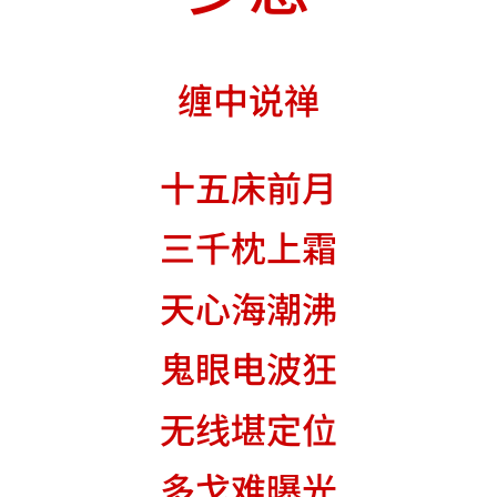
缠中说禅
十五床前月
三千枕上霜
天心海潮沸
鬼眼电波狂
无线堪定位
多戈难曝光