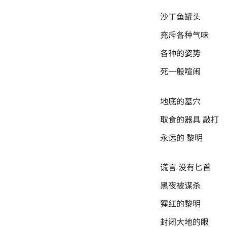
沙丁鱼罐头
充斥各种气味
各种的姿势
死一般喧闹
地底的墓穴
取食的器具 敲打
永远的 黎明
谎言 没有匕首
黑夜被谋杀
猩红的黎明
封闭大地的眼