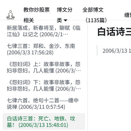
教你炒股票
博文分
全部博文
缠
相关
类
（1135篇）
新居落成，新春将至，聊赋《临
白话诗
江仙》以记之 (2006/2/1
9:15:39)
七律三首：郑和、金沙、东南
2006/3/13 1
(2006/3/3 17:56:28)
《怨妇词》上：故事非故事，怨
妇非怨妇，几人能懂 (2006/3/6
11:27:24)
《怨妇词》下：故事非故事，怨
妇非怨妇，几人能懂 (2006/3/6
11:28:55)
七律六首、绝句十二首-----缠中
说禅 (2006/3/11 0:57:54)
白话诗三首：死亡、地铁、坟
墓！ (2006/3/13 15:48:01)