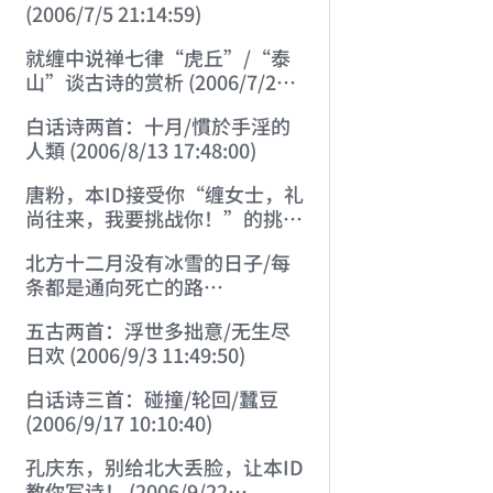
(2006/7/5 21:14:59)
就缠中说禅七律“虎丘”/“泰
山”谈古诗的赏析 (2006/7/27
17:21:08)
白话诗两首：十月/慣於手淫的
人類 (2006/8/13 17:48:00)
唐粉，本ID接受你“缠女士，礼
尚往来，我要挑战你！”的挑战
(2006/8/17 12:29:01)
北方十二月没有冰雪的日子/每
条都是通向死亡的路
(2006/8/26 16:24:47)
五古两首：浮世多拙意/无生尽
日欢 (2006/9/3 11:49:50)
白话诗三首：碰撞/轮回/蠶豆
(2006/9/17 10:10:40)
孔庆东，别给北大丢脸，让本ID
教你写诗！ (2006/9/22