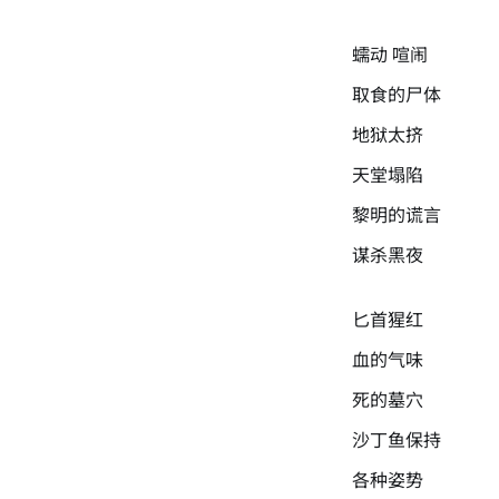
蠕动 喧闹
取食的尸体
地狱太挤
天堂塌陷
黎明的谎言
谋杀黑夜
匕首猩红
血的气味
死的墓穴
沙丁鱼保持
各种姿势