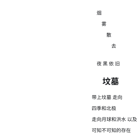
烟
雾
散
去
夜 黑 依 旧
坟墓
带上坟墓 走向
四季和北极
走向月球和洪水 以及
可知不可知的存在