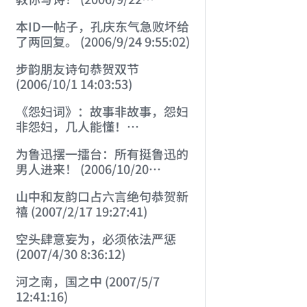
23:44:31)
本ID一帖子，孔庆东气急败坏给
了两回复。 (2006/9/24 9:55:02)
步韵朋友诗句恭贺双节
(2006/10/1 14:03:53)
《怨妇词》：故事非故事，怨妇
非怨妇，几人能懂！
(2006/10/2 12:05:33)
为鲁迅摆一擂台：所有挺鲁迅的
男人进来！ (2006/10/20
16:33:35)
山中和友韵口占六言绝句恭贺新
禧 (2007/2/17 19:27:41)
空头肆意妄为，必须依法严惩
(2007/4/30 8:36:12)
河之南，国之中 (2007/5/7
12:41:16)