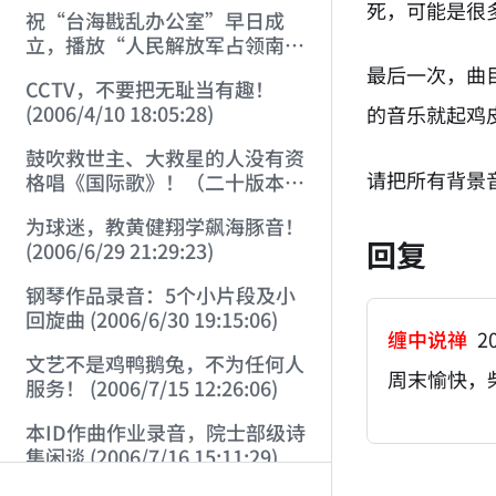
16:46:41)
死，可能是很
祝“台海戡乱办公室”早日成
立，播放“人民解放军占领南
京”（三版本） (2006/4/9
最后一次，曲
CCTV，不要把无耻当有趣！
16:24:42)
(2006/4/10 18:05:28)
的音乐就起鸡
鼓吹救世主、大救星的人没有资
请把所有背景
格唱《国际歌》！（二十版本
《国际歌》） (2006/4/13
为球迷，教黄健翔学飙海豚音！
21:08:00)
回复
(2006/6/29 21:29:23)
钢琴作品录音：5个小片段及小
回旋曲 (2006/6/30 19:15:06)
缠中说禅
20
文艺不是鸡鸭鹅兔，不为任何人
周末愉快，
服务！ (2006/7/15 12:26:06)
本ID作曲作业录音，院士部级诗
集闲谈 (2006/7/16 15:11:29)
AI-AGENT-DO