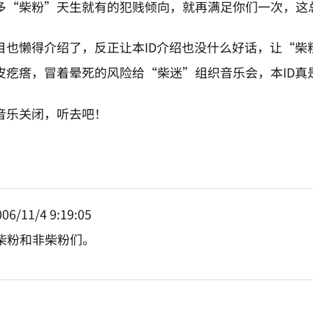
多“柴粉”天生就有的犯贱倾向，就再满足你们一次，这
目也懒得介绍了，反正让本ID介绍也没什么好话，让“柴
皮疙瘩，冒着晕死的风险给“柴迷”组织音乐会，本ID真
音乐关闭，听去吧！
06/11/4 9:19:05
柴粉和非柴粉们。
NATION-PROMPT-START