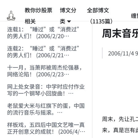
教你炒股票
博文分
全部博文
缠
相关
类
（1135篇）
连载1：“睡过”或“消费过”
周末音
的男人们！ (2006/2/20
10:04:35)
连载2：“睡过”或“消费过”
2006/11/4 9
的男人们！ (2006/2/21
21:17:51)
十一月，当萧邦被周杰伦强暴，
网络沦陷！ (2006/2/23
13:34:54)
网上处女录音：中学时应付作业
写的一个钢琴小回旋曲！
(2006/3/20 21:33:54)
老鼠爱大米与红旗下的蛋，中国
的流行音乐与摇滚。
周末，先让孔
(2006/3/24 21:47:24)
样板戏，五四后中国文艺唯一真
来，真是岂有
正开创意义的成就！ (2006/4/4